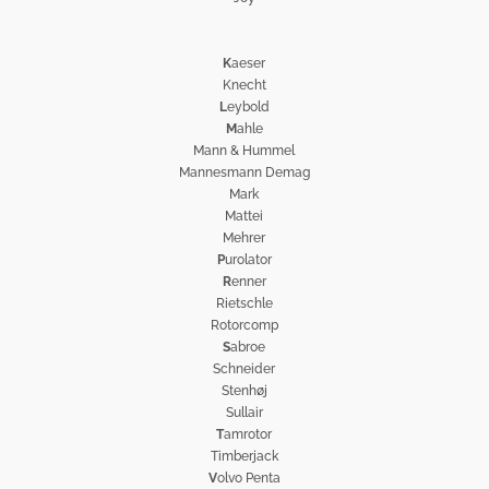
K
aeser
Knecht
L
eybold
M
ahle
Mann & Hummel
Mannesmann Demag
Mark
Mattei
Mehrer
P
urolator
R
enner
Rietschle
Rotorcomp
S
abroe
Schneider
Stenhøj
Sullair
T
amrotor
Timberjack
V
olvo Penta