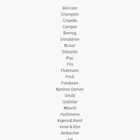
C
eccato
Champion
Crepelle
Compair
D
emag
Donaldson
E
coair
Edwards
F
iac
Fini
Flottmann
Frick
Furukawa
G
ardner Denver
Gnutti
Goldstar
H
itachi
Hydrovane
I
ngersoll Rand
Irmer & Elze
J
enbacher
Joy