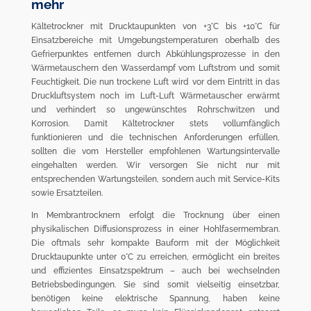
mehr
Kältetrockner mit Drucktaupunkten von +3°C bis +10°C für
Einsatzbereiche mit Umgebungstemperaturen oberhalb des
Gefrierpunktes entfernen durch Abkühlungsprozesse in den
Wärmetauschern den Wasserdampf vom Luftstrom und somit
Feuchtigkeit. Die nun trockene Luft wird vor dem Eintritt in das
Druckluftsystem noch im Luft-Luft Wärmetauscher erwärmt
und verhindert so ungewünschtes Rohrschwitzen und
Korrosion. Damit Kältetrockner stets vollumfänglich
funktionieren und die technischen Anforderungen erfüllen,
sollten die vom Hersteller empfohlenen Wartungsintervalle
eingehalten werden. Wir versorgen Sie nicht nur mit
entsprechenden Wartungsteilen, sondern auch mit Service-Kits
sowie Ersatzteilen.
In Membrantrocknern erfolgt die Trocknung über einen
physikalischen Diffusionsprozess in einer Hohlfasermembran.
Die oftmals sehr kompakte Bauform mit der Möglichkeit
Drucktaupunkte unter 0°C zu erreichen, ermöglicht ein breites
und effizientes Einsatzspektrum – auch bei wechselnden
Betriebsbedingungen. Sie sind somit vielseitig einsetzbar,
benötigen keine elektrische Spannung, haben keine