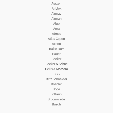
Aerzen
Airblok
Airmac
Airman
Alup
Ama
Atmos
Atlas Copco
Axeco
B
alke Dürr
Bauer
Becker
Becker & Söhne
Bellis & Morcom
BGS
Blitz Schneider
Boehler
Boge
Bottarini
Broomwade
Busch