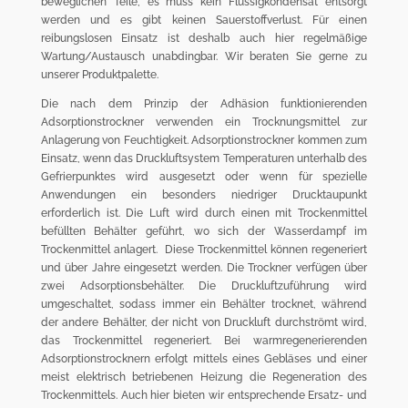
beweglichen Teile, es muss kein Flüssigkondensat entsorgt
werden und es gibt keinen Sauerstoffverlust. Für einen
reibungslosen Einsatz ist deshalb auch hier regelmäßige
Wartung/Austausch unabdingbar. Wir beraten Sie gerne zu
unserer Produktpalette.
Die nach dem Prinzip der Adhäsion funktionierenden
Adsorptionstrockner verwenden ein Trocknungsmittel zur
Anlagerung von Feuchtigkeit. Adsorptionstrockner kommen zum
Einsatz, wenn das Druckluftsystem Temperaturen unterhalb des
Gefrierpunktes wird ausgesetzt oder wenn für spezielle
Anwendungen ein besonders niedriger Drucktaupunkt
erforderlich ist. Die Luft wird durch einen mit Trockenmittel
befüllten Behälter geführt, wo sich der Wasserdampf im
Trockenmittel anlagert. Diese Trockenmittel können regeneriert
und über Jahre eingesetzt werden. Die Trockner verfügen über
zwei Adsorptionsbehälter. Die Druckluftzuführung wird
umgeschaltet, sodass immer ein Behälter trocknet, während
der andere Behälter, der nicht von Druckluft durchströmt wird,
das Trockenmittel regeneriert. Bei warmregenerierenden
Adsorptionstrocknern erfolgt mittels eines Gebläses und einer
meist elektrisch betriebenen Heizung die Regeneration des
Trockenmittels. Auch hier bieten wir entsprechende Ersatz- und